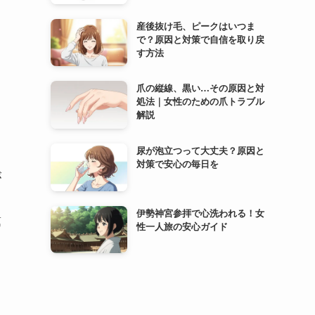
産後抜け毛、ピークはいつま
で？原因と対策で自信を取り戻
す方法
爪の縦線、黒い…その原因と対
処法｜女性のための爪トラブル
解説
尿が泡立つって大丈夫？原因と
対策で安心の毎日を
が
伊勢神宮参拝で心洗われる！女
第
性一人旅の安心ガイド
し