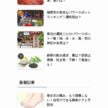
凍、臭いは？
福岡市の有名なパワースポット
ランキング！属性別は？
東北の属性ごとのパワースポッ
ト一覧！地・水・火・風・空の
神社や名所は？
緑茶の飲み過ぎ、量は？症状は
胃痛・吐き気・下痢！？貧血に
も！
新着記事
巻き爪の痛み、もう我慢しな
い！自宅でできる簡単ケアと予
防法