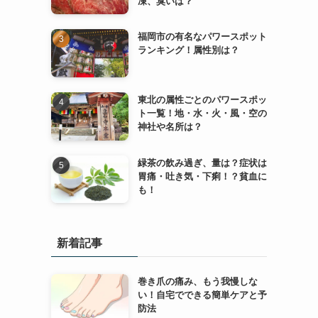
凍、臭いは？
福岡市の有名なパワースポット
ランキング！属性別は？
東北の属性ごとのパワースポッ
ト一覧！地・水・火・風・空の
神社や名所は？
緑茶の飲み過ぎ、量は？症状は
胃痛・吐き気・下痢！？貧血に
も！
新着記事
巻き爪の痛み、もう我慢しな
い！自宅でできる簡単ケアと予
防法