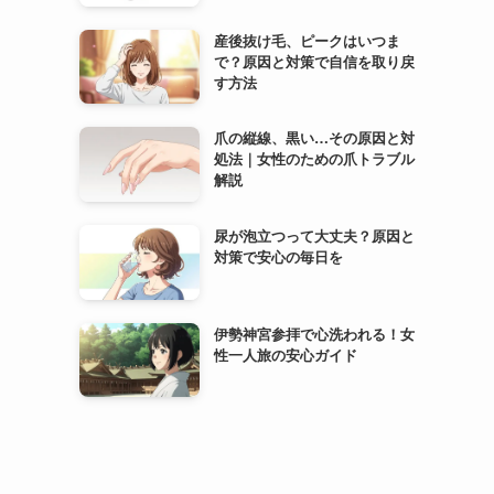
産後抜け毛、ピークはいつま
で？原因と対策で自信を取り戻
す方法
爪の縦線、黒い…その原因と対
処法｜女性のための爪トラブル
解説
尿が泡立つって大丈夫？原因と
対策で安心の毎日を
伊勢神宮参拝で心洗われる！女
性一人旅の安心ガイド