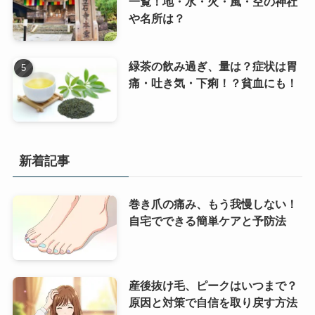
一覧！地・水・火・風・空の神社
や名所は？
緑茶の飲み過ぎ、量は？症状は胃
痛・吐き気・下痢！？貧血にも！
新着記事
巻き爪の痛み、もう我慢しない！
自宅でできる簡単ケアと予防法
産後抜け毛、ピークはいつまで？
原因と対策で自信を取り戻す方法