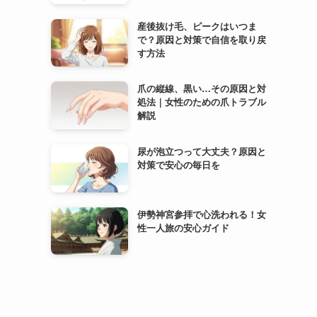
産後抜け毛、ピークはいつま
で？原因と対策で自信を取り戻
す方法
爪の縦線、黒い…その原因と対
処法｜女性のための爪トラブル
解説
尿が泡立つって大丈夫？原因と
対策で安心の毎日を
伊勢神宮参拝で心洗われる！女
性一人旅の安心ガイド