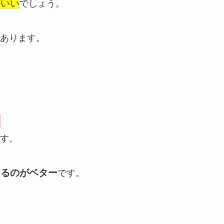
がいい
でしょう。
あります。
め
す。
けるのがベター
です。