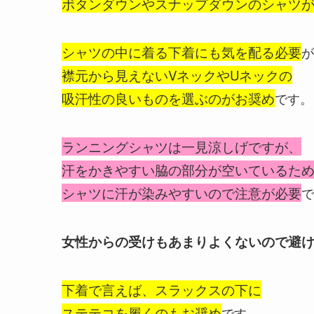
ボタンダウンやスナップダウンのシャツ
シャツの中に着る下着にも気を配る必要
が
襟元から見えないVネックやUネックの
吸汗性の良いものを選ぶのがお奨め
です。
ランニングシャツは一見涼しげですが、
汗をかきやすい脇の部分が空いているた
シャツに汗が染みやすいので注意が必要
で
女性からの受けもあまりよくないので避
下着で言えば、スラックスの下に
ステテコを履くのもお奨め
です。