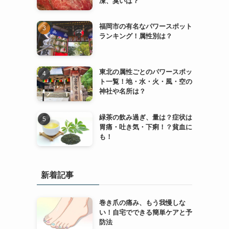
凍、臭いは？
福岡市の有名なパワースポット
ランキング！属性別は？
東北の属性ごとのパワースポッ
ト一覧！地・水・火・風・空の
神社や名所は？
緑茶の飲み過ぎ、量は？症状は
胃痛・吐き気・下痢！？貧血に
も！
新着記事
巻き爪の痛み、もう我慢しな
い！自宅でできる簡単ケアと予
防法