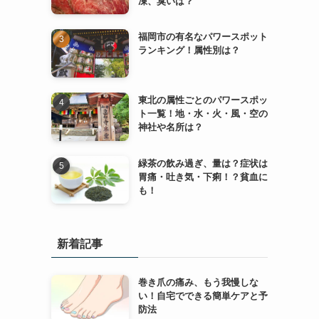
凍、臭いは？
福岡市の有名なパワースポット
ランキング！属性別は？
東北の属性ごとのパワースポッ
ト一覧！地・水・火・風・空の
神社や名所は？
緑茶の飲み過ぎ、量は？症状は
胃痛・吐き気・下痢！？貧血に
も！
新着記事
巻き爪の痛み、もう我慢しな
い！自宅でできる簡単ケアと予
防法