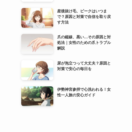
産後抜け毛、ピークはいつま
で？原因と対策で自信を取り戻
す方法
爪の縦線、黒い…その原因と対
処法｜女性のための爪トラブル
解説
尿が泡立つって大丈夫？原因と
対策で安心の毎日を
伊勢神宮参拝で心洗われる！女
性一人旅の安心ガイド