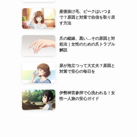
産後抜け毛、ピークはいつま
で？原因と対策で自信を取り戻
す方法
爪の縦線、黒い…その原因と対
処法｜女性のための爪トラブル
解説
尿が泡立つって大丈夫？原因と
対策で安心の毎日を
伊勢神宮参拝で心洗われる！女
性一人旅の安心ガイド