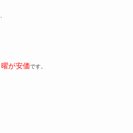
、
日曜が安価
です。