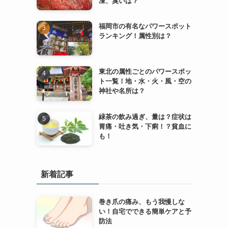
凍、臭いは？
福岡市の有名なパワースポット
ランキング！属性別は？
東北の属性ごとのパワースポッ
ト一覧！地・水・火・風・空の
神社や名所は？
緑茶の飲み過ぎ、量は？症状は
胃痛・吐き気・下痢！？貧血に
も！
新着記事
巻き爪の痛み、もう我慢しな
い！自宅でできる簡単ケアと予
防法