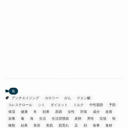
魚
アンチエイジング
カロリー
がん
クエン酸
コレステロール
シミ
ダイエット
ミルク
中性脂肪
予防
保湿
健康
冬
効果
原因
女性
対策
成分
改善
栄養
毒
海
生活
生活習慣病
産卵
男性
症状
秋
種類
結果
美容
美肌
肌荒れ
足
顔
食事
食材