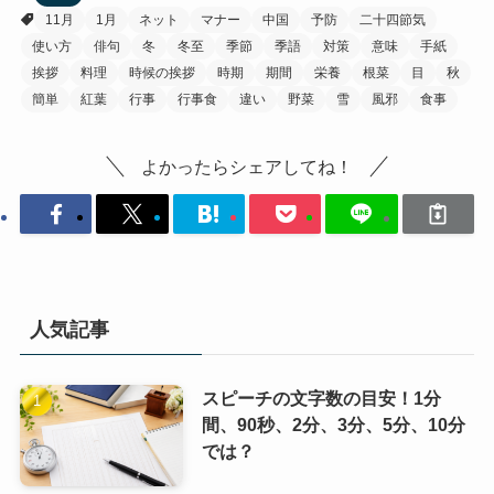
11月
1月
ネット
マナー
中国
予防
二十四節気
使い方
俳句
冬
冬至
季節
季語
対策
意味
手紙
挨拶
料理
時候の挨拶
時期
期間
栄養
根菜
目
秋
簡単
紅葉
行事
行事食
違い
野菜
雪
風邪
食事
よかったらシェアしてね！
人気記事
スピーチの文字数の目安！1分
間、90秒、2分、3分、5分、10分
では？